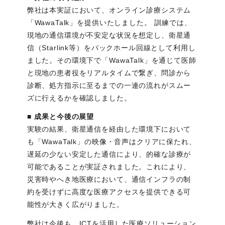
弊社は本実証において、オンライン診療システム
「WawaTalk」を提供いたしました。 訓練では、
現地の通信環境が不安定な状況を想定し、衛星通
信（Starlink等）をバックホール回線として利用し
ました。その環境下で「WawaTalk」を通じて医師
と現地の患者役をリアルタイムで繋ぎ、問診から
診断、処方指示に至るまでの一連の流れがスムー
ズに行えるかを確認しました。
■ 成果と今後の展望
実験の結果、衛星通信を経由した環境下において
も「WawaTalk」の映像・音声はクリアに保たれ、
遅延の少ない安定した通信により、的確な診療が
可能であることが実証されました。これにより、
災害時やへき地医療において、通信インフラの制
約を受けずに高度な医療アクセスを提供できる可
能性が大きく広がりました。
弊社は今後も、ICTを活用した医療ソリューション