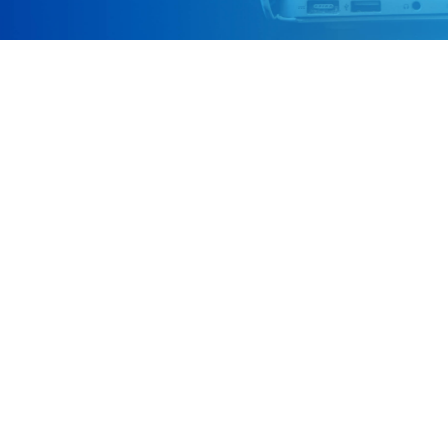
語心録
WaWaTalk
人材開発